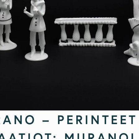
ANO – PERINTEET 
AATIOT: MURANOL