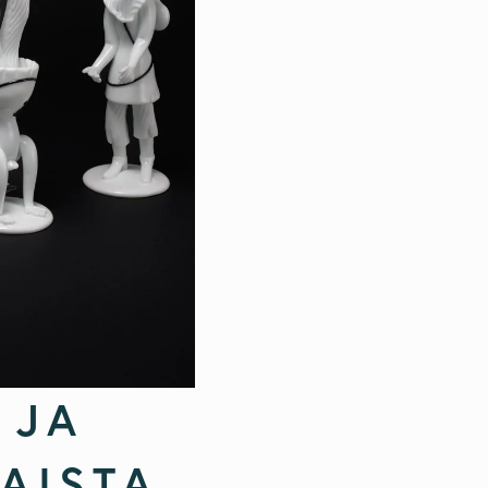
JA 
AISTA 